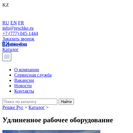
KZ
RU
EN
FR
info@reschke.ru
+7 (777) 045-1444
Заказать звонок
Reschke Rus
Каталог
О компании
Сервисная служба
Вакансии
Новости
Контакты
Решке Рус
>
Каталог
>
Удлиненное рабочее оборудование