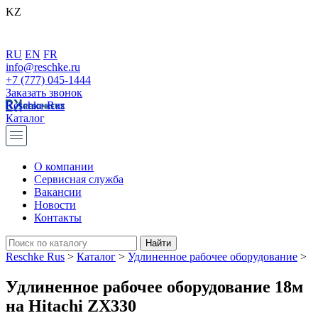
KZ
RU
EN
FR
info@reschke.ru
+7 (777) 045-1444
Заказать звонок
Reschke Rus
Каталог
О компании
Сервисная служба
Вакансии
Новости
Контакты
Reschke Rus
>
Каталог
>
Удлиненное рабочее оборудование
>
Удлиненное рабочее оборудование 18м
на Hitachi ZX330