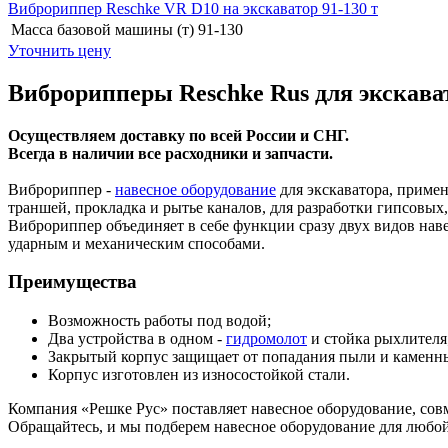
Виброриппер Reschke VR D10 на экскаватор 91-130 т
Масса базовой машины (т)
91-130
Уточнить цену
Виброрипперы Reschke Rus для экскава
Осуществляем доставку по всей России и СНГ.
Всегда в наличии все расходники и запчасти.
Виброриппер -
навесное оборудование
для экскаватора, примен
траншей, прокладка и рытье каналов, для разработки гипсовых,
Виброриппер объединяет в себе функции сразу двух видов нав
ударным и механическим способами.
Преимущества
Возможность работы под водой;
Два устройства в одном -
гидромолот
и стойка рыхлителя
Закрытый корпус защищает от попадания пыли и каменны
Корпус изготовлен из износостойкой стали.
Компания «Решке Рус» поставляет навесное оборудование, со
Обращайтесь, и мы подберем навесное оборудование для любой