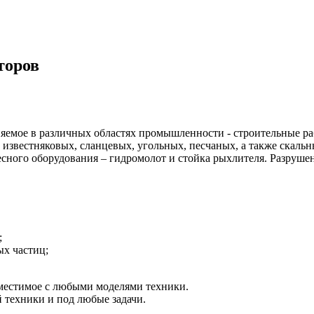
торов
яемое в различных областях промышленности - строительные раб
 известняковых, сланцевых, угольных, песчаных, а также скальны
есного оборудования – гидромолот и стойка рыхлителя. Разруш
;
х частиц;
вместимое с любыми моделями техники.
 техники и под любые задачи.