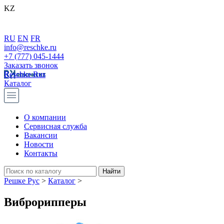
KZ
RU
EN
FR
info@reschke.ru
+7 (777) 045-1444
Заказать звонок
Reschke Rus
Каталог
О компании
Сервисная служба
Вакансии
Новости
Контакты
Решке Рус
>
Каталог
>
Виброрипперы