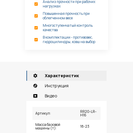
Анализ прочности при рабочих
нагрузках
Повышенная прочность при
облегченном весе
Многоступенчатый контроль
качества
В комплектации - противовес,
гидроцилиндры, ковш на выбор
Характеристик
Инструкция
Видео
RR20-LR-
Артикул:
H16
Масса базовой
18-23
машины (т):