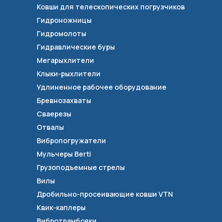
Ковши для телескопических погрузчиков
Гидроножницы
Гидромолоты
Гидравлические буры
Мегарыхлители
Клыки-рыхлители
Удлиненное рабочее оборудование
Бревнозахваты
Сваерезы
Отвалы
Вибропогружатели
Мульчеры Berti
Грузоподъемные стрелы
Вилы
Дробильно-просеивающие ковши VTN
Квик-каплеры
Вибротрамбовки