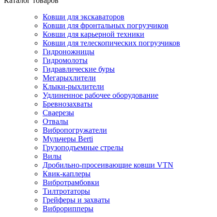
Каталог товаров
Ковши для экскаваторов
Ковши для фронтальных погрузчиков
Ковши для карьерной техники
Ковши для телескопических погрузчиков
Гидроножницы
Гидромолоты
Гидравлические буры
Мегарыхлители
Клыки-рыхлители
Удлиненное рабочее оборудование
Бревнозахваты
Сваерезы
Отвалы
Вибропогружатели
Мульчеры Berti
Грузоподъемные стрелы
Вилы
Дробильно-просеивающие ковши VTN
Квик-каплеры
Вибротрамбовки
Тилтротаторы
Грейферы и захваты
Виброрипперы