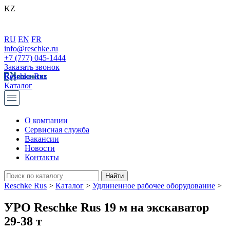
KZ
RU
EN
FR
info@reschke.ru
+7 (777) 045-1444
Заказать звонок
Reschke Rus
Каталог
О компании
Сервисная служба
Вакансии
Новости
Контакты
Reschke Rus
>
Каталог
>
Удлиненное рабочее оборудование
>
УРО Reschke Rus 19 м на экскаватор
29-38 т