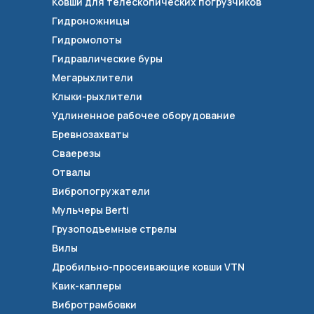
Ковши для телескопических погрузчиков
Гидроножницы
Гидромолоты
Гидравлические буры
Мегарыхлители
Клыки-рыхлители
Удлиненное рабочее оборудование
Бревнозахваты
Сваерезы
Отвалы
Вибропогружатели
Мульчеры Berti
Грузоподъемные стрелы
Вилы
Дробильно-просеивающие ковши VTN
Квик-каплеры
Вибротрамбовки