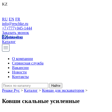
KZ
RU
EN
FR
info@reschke.ru
+7 (777) 045-1444
Заказать звонок
Reschke Rus
Каталог
О компании
Сервисная служба
Вакансии
Новости
Контакты
Решке Рус
>
Каталог
>
Ковши для экскаваторов
>
Ковши скальные усиленные