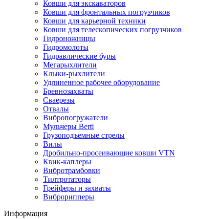
Ковши для экскаваторов
Ковши для фронтальных погрузчиков
Ковши для карьерной техники
Ковши для телескопических погрузчиков
Гидроножницы
Гидромолоты
Гидравлические буры
Мегарыхлители
Клыки-рыхлители
Удлиненное рабочее оборудование
Бревнозахваты
Сваерезы
Отвалы
Вибропогружатели
Мульчеры Berti
Грузоподъемные стрелы
Вилы
Дробильно-просеивающие ковши VTN
Квик-каплеры
Вибротрамбовки
Тилтротаторы
Грейферы и захваты
Виброрипперы
Информация