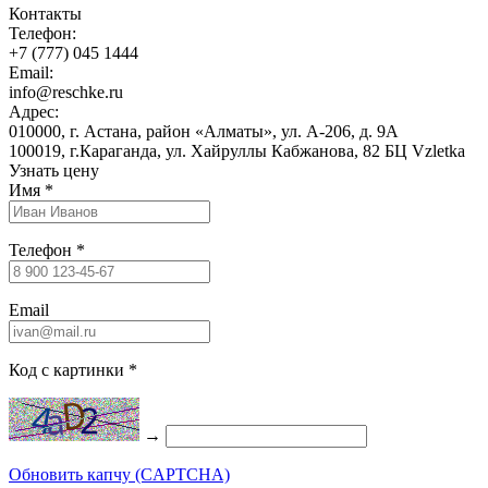
Контакты
Телефон:
+7 (777) 045 1444
Email:
info@reschke.ru
Адрес:
010000, г. Астана, район «Алматы», ул. А-206, д. 9А
100019, г.Караганда, ул. Хайруллы Кабжанова, 82 БЦ Vzletka
Узнать цену
Имя
*
Телефон
*
Email
Код с картинки
*
→
Обновить капчу (CAPTCHA)