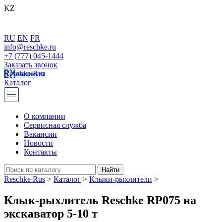
KZ
RU
EN
FR
info@reschke.ru
+7 (777) 045-1444
Заказать звонок
Reschke Rus
Каталог
О компании
Сервисная служба
Вакансии
Новости
Контакты
Reschke Rus
>
Каталог
>
Клыки-рыхлители
>
Клык-рыхлитель Reschke RP075 на
экскаватор 5-10 т