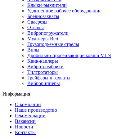
Клыки-рыхлители
Удлиненное рабочее оборудование
Бревнозахваты
Сваерезы
Отвалы
Вибропогружатели
Мульчеры Berti
Грузоподъемные стрелы
Вилы
Дробильно-просеивающие ковши VTN
Квик-каплеры
Вибротрамбовки
Тилтротаторы
Грейферы и захваты
Виброрипперы
Информация
О компании
Наше производство
Рекомендации
Вакансии
Новости
Контакты