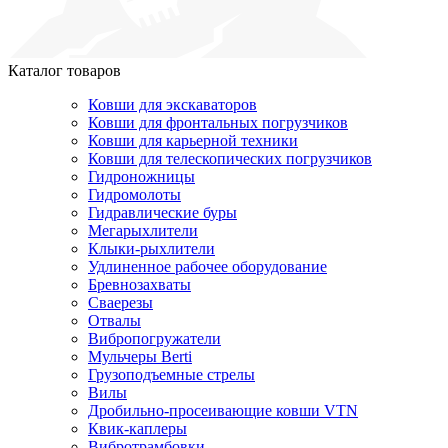
Каталог товаров
Ковши для экскаваторов
Ковши для фронтальных погрузчиков
Ковши для карьерной техники
Ковши для телескопических погрузчиков
Гидроножницы
Гидромолоты
Гидравлические буры
Мегарыхлители
Клыки-рыхлители
Удлиненное рабочее оборудование
Бревнозахваты
Сваерезы
Отвалы
Вибропогружатели
Мульчеры Berti
Грузоподъемные стрелы
Вилы
Дробильно-просеивающие ковши VTN
Квик-каплеры
Вибротрамбовки