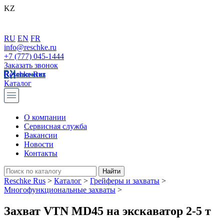
KZ
RU
EN
FR
info@reschke.ru
+7 (777) 045-1444
Заказать звонок
Reschke Rus
Каталог
О компании
Сервисная служба
Вакансии
Новости
Контакты
Reschke Rus
>
Каталог
>
Грейферы и захваты
>
Многофункциональные захваты
>
Захват VTN MD45 на экскаватор 2-5 т