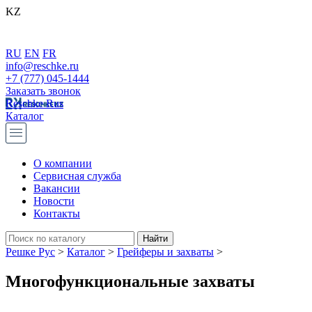
KZ
RU
EN
FR
info@reschke.ru
+7 (777) 045-1444
Заказать звонок
Reschke Rus
Каталог
О компании
Сервисная служба
Вакансии
Новости
Контакты
Решке Рус
>
Каталог
>
Грейферы и захваты
>
Многофункциональные захваты