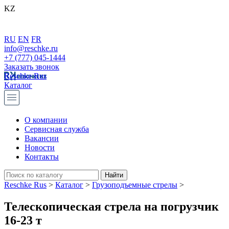
KZ
RU
EN
FR
info@reschke.ru
+7 (777) 045-1444
Заказать звонок
Reschke Rus
Каталог
О компании
Сервисная служба
Вакансии
Новости
Контакты
Reschke Rus
>
Каталог
>
Грузоподъемные стрелы
>
Телескопическая стрела на погрузчик
16-23 т