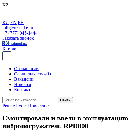
KZ
RU
EN
FR
info@reschke.ru
+7 (777) 045-1444
Заказать звонок
Reschke Rus
Каталог
О компании
Сервисная служба
Вакансии
Новости
Контакты
Решке Рус
>
Новости
>
Смонтировали и ввели в эксплуатацию
вибропогружатель RPD800