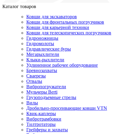
Каталог товаров
Ковши для экскаваторов
Ковши для фронтальных погрузчиков
Ковши для карьерной техники
Ковши для телескопических погрузчиков
Гидроножницы
Гидромолоты
Гидравлические буры
Мегарыхлители
Клыки-рыхлители
Удлиненное рабочее оборудование
Бревнозахваты
Сваерезы
Отвалы
Вибропогружатели
Мульчеры Berti
Грузоподъемные стрелы
Вилы
Дробильно-просеивающие ковши VTN
Квик-каплеры
Вибротрамбовки
Тилтротаторы
Грейферы и захваты