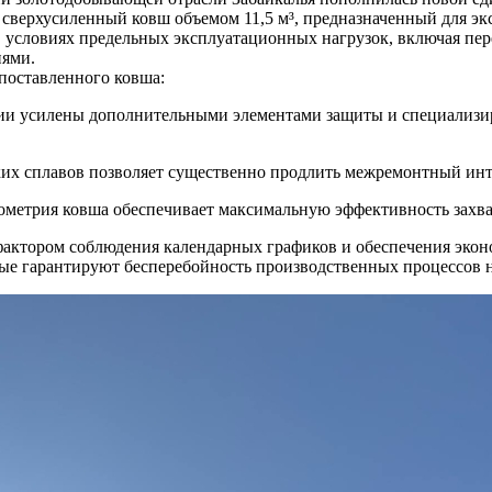
 сверхусиленный ковш объемом 11,5 м³, предназначенный для э
в условиях предельных эксплуатационных нагрузок, включая п
иями.
поставленного ковша:
ии усилены дополнительными элементами защиты и специализир
их сплавов позволяет существенно продлить межремонтный инт
метрия ковша обеспечивает максимальную эффективность захват
 фактором соблюдения календарных графиков и обеспечения эко
рые гарантируют бесперебойность производственных процессов н