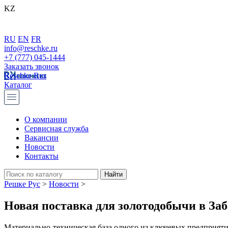
KZ
RU
EN
FR
info@reschke.ru
+7 (777) 045-1444
Заказать звонок
Reschke Rus
Каталог
О компании
Сервисная служба
Вакансии
Новости
Контакты
Решке Рус
>
Новости
>
Новая поставка для золотодобычи в За
Материально-техническая база одного из ключевых предприят