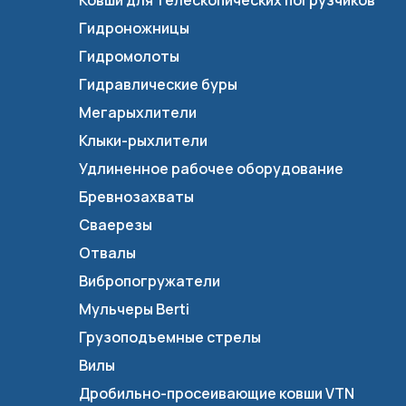
Ковши для телескопических погрузчиков
Гидроножницы
Гидромолоты
Гидравлические буры
Мегарыхлители
Клыки-рыхлители
Удлиненное рабочее оборудование
Бревнозахваты
Сваерезы
Отвалы
Вибропогружатели
Мульчеры Berti
Грузоподъемные стрелы
Вилы
Дробильно-просеивающие ковши VTN