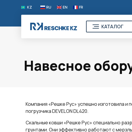
KZ
RU
EN
FR
КАТАЛОГ
Навесное обор
Компания «Решке Рус» успешно изготовила и 
погрузчика DEVELON DL420.
Скальные ковши «Решке Рус» специально разр
грунтами. Они эффективно работают с мерзлым