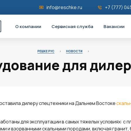
info@reschke.ru
+7 (777) 04
О компании
Сервисная служба
Вакансии
РЕШКЕ РУС
>
НОВОСТИ
>
удование для дилер
поставила дилеру спецтехники на Дальнем Востоке
скаль
аботаны для эксплуатации в самых тяжелых условиях: с 
и и взорванными скальными породами, включая гранит, б