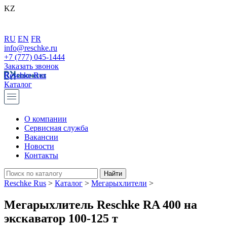
KZ
RU
EN
FR
info@reschke.ru
+7 (777) 045-1444
Заказать звонок
Reschke Rus
Каталог
О компании
Сервисная служба
Вакансии
Новости
Контакты
Reschke Rus
>
Каталог
>
Мегарыхлители
>
Мегарыхлитель Reschke RA 400 на
экскаватор 100-125 т