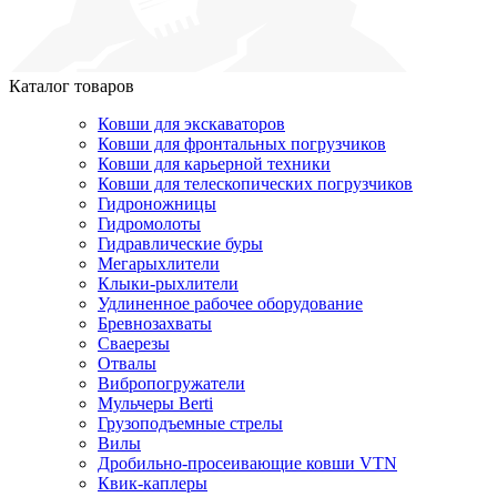
Каталог товаров
Ковши для экскаваторов
Ковши для фронтальных погрузчиков
Ковши для карьерной техники
Ковши для телескопических погрузчиков
Гидроножницы
Гидромолоты
Гидравлические буры
Мегарыхлители
Клыки-рыхлители
Удлиненное рабочее оборудование
Бревнозахваты
Сваерезы
Отвалы
Вибропогружатели
Мульчеры Berti
Грузоподъемные стрелы
Вилы
Дробильно-просеивающие ковши VTN
Квик-каплеры