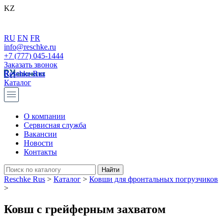
KZ
RU
EN
FR
info@reschke.ru
+7 (777) 045-1444
Заказать звонок
Reschke Rus
Каталог
О компании
Сервисная служба
Вакансии
Новости
Контакты
Reschke Rus
>
Каталог
>
Ковши для фронтальных погрузчиков
>
Ковш с грейферным захватом