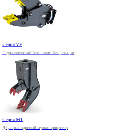
Серия VF
Гидравлический бетонолом без ротации
Серия MT
Двухцилиндровый мультипроцессор