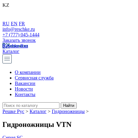
KZ
RU
EN
FR
info@reschke.ru
+7 (777) 045-1444
Заказать звонок
Reschke Rus
Каталог
О компании
Сервисная служба
Вакансии
Новости
Контакты
Решке Рус
>
Каталог
>
Гидроножницы
>
Гидроножницы VTN
Серия SC