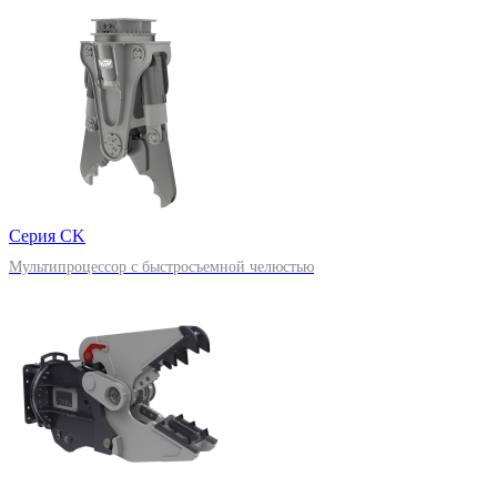
Серия CK
Мультипроцессор с быстросъемной челюстью