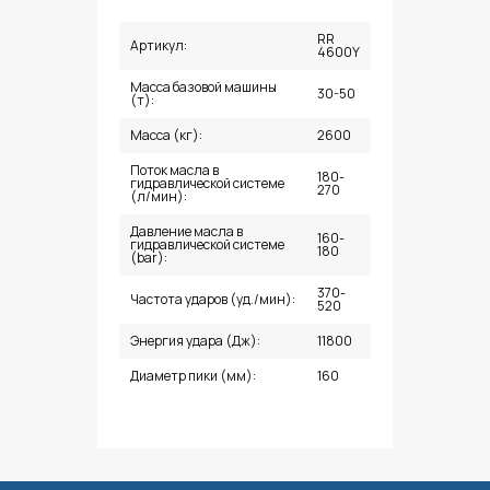
RR
Артикул:
4600Y
Масса базовой машины
30-50
(т):
Масса (кг):
2600
Поток масла в
180-
гидравлической системе
270
(л/мин):
Давление масла в
160-
гидравлической системе
180
(bar):
370-
Частота ударов (уд./мин):
520
Энергия удара (Дж):
11800
Диаметр пики (мм):
160