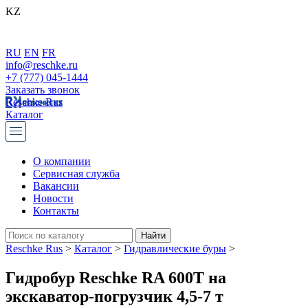
KZ
RU
EN
FR
info@reschke.ru
+7 (777) 045-1444
Заказать звонок
Reschke Rus
Каталог
О компании
Сервисная служба
Вакансии
Новости
Контакты
Reschke Rus
>
Каталог
>
Гидравлические буры
>
Гидробур Reschke RA 600T на
экскаватор-погрузчик 4,5-7 т