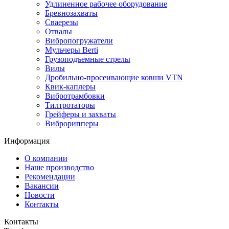
Удлиненное рабочее оборудование
Бревнозахваты
Сваерезы
Отвалы
Вибропогружатели
Мульчеры Berti
Грузоподъемные стрелы
Вилы
Дробильно-просеивающие ковши VTN
Квик-каплеры
Вибротрамбовки
Тилтротаторы
Грейферы и захваты
Виброрипперы
Информация
О компании
Наше производство
Рекомендации
Вакансии
Новости
Контакты
Контакты