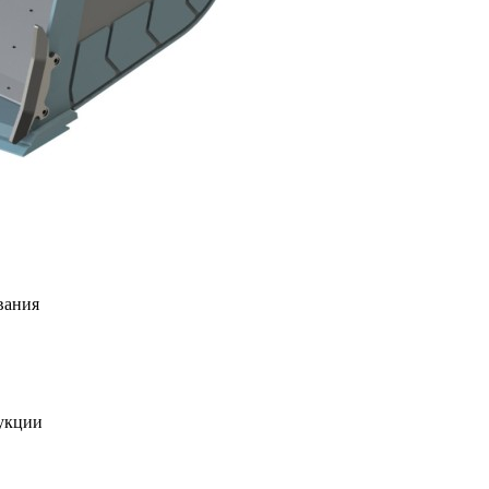
вания
укции