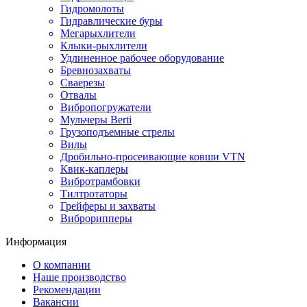
Гидромолоты
Гидравлические буры
Мегарыхлители
Клыки-рыхлители
Удлиненное рабочее оборудование
Бревнозахваты
Сваерезы
Отвалы
Вибропогружатели
Мульчеры Berti
Грузоподъемные стрелы
Вилы
Дробильно-просеивающие ковши VTN
Квик-каплеры
Вибротрамбовки
Тилтротаторы
Грейферы и захваты
Виброрипперы
Информация
О компании
Наше производство
Рекомендации
Вакансии