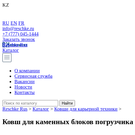
KZ
RU
EN
FR
info@reschke.ru
+7 (777) 045-1444
Заказать звонок
Reschke Rus
Каталог
О компании
Сервисная служба
Вакансии
Новости
Контакты
Reschke Rus
>
Каталог
>
Ковши для карьерной техники
>
Ковш для каменных блоков погрузчика