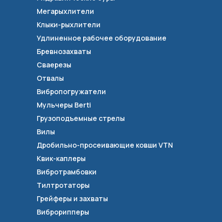
Мегарыхлители
Клыки-рыхлители
Удлиненное рабочее оборудование
Бревнозахваты
Сваерезы
Отвалы
Вибропогружатели
Мульчеры Berti
Грузоподъемные стрелы
Вилы
Дробильно-просеивающие ковши VTN
Квик-каплеры
Вибротрамбовки
Тилтротаторы
Грейферы и захваты
Виброрипперы