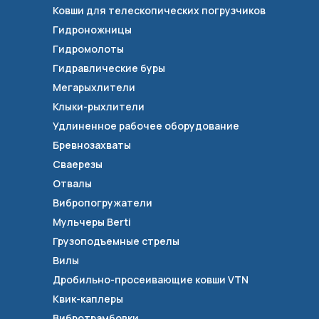
Ковши для телескопических погрузчиков
Гидроножницы
Гидромолоты
Гидравлические буры
Мегарыхлители
Клыки-рыхлители
Удлиненное рабочее оборудование
Бревнозахваты
Сваерезы
Отвалы
Вибропогружатели
Мульчеры Berti
Грузоподъемные стрелы
Вилы
Дробильно-просеивающие ковши VTN
Квик-каплеры
Вибротрамбовки