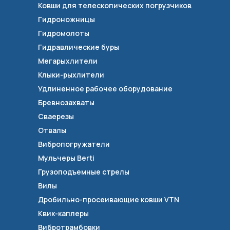
Ковши для телескопических погрузчиков
Гидроножницы
Гидромолоты
Гидравлические буры
Мегарыхлители
Клыки-рыхлители
Удлиненное рабочее оборудование
Бревнозахваты
Сваерезы
Отвалы
Вибропогружатели
Мульчеры Berti
Грузоподъемные стрелы
Вилы
Дробильно-просеивающие ковши VTN
Квик-каплеры
Вибротрамбовки